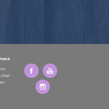
rmace
tazy
 údajů
dní