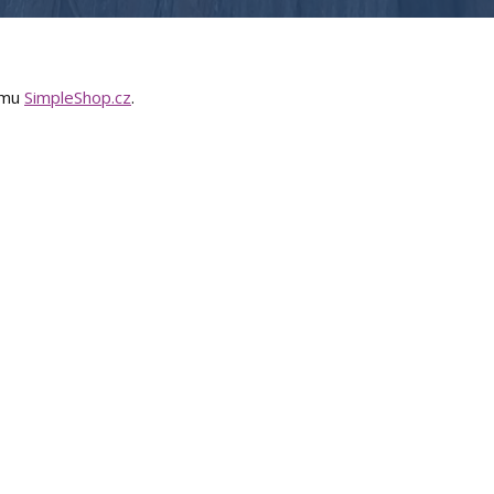
tému
SimpleShop.cz
.