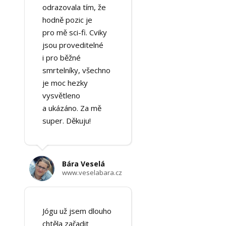
odrazovala tím, že
hodně pozic je
pro mě sci-fi. Cviky
jsou proveditelné
i pro běžné
smrtelníky, všechno
je moc hezky
vysvětleno
a ukázáno. Za mě
super. Děkuju!
Bára Veselá
www.veselabara.cz
Jógu už jsem dlouho
chtěla zařadit