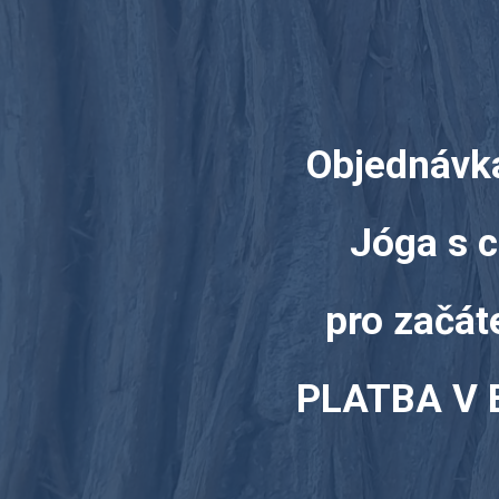
Objednávk
Jóga s 
pro začát
PLATBA V 