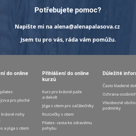
Potřebujete pomoc?
Napište mi na alena@alenapalasova.cz
Jsem tu pro vás, ráda vám pomůžu.
ení do online
Přihlášení do online
Důležité info
kurzů
Často kladené do
 pilates
Kurz pro krásné paže
Ochrana osobních
a dekolt
výzva pro ploché
Všeobecné obcho
Jóga s citem pro začátečníky
podmínky
 krásné nohy
Rozcvičky s citem
k
Pilates- cesta ke zdravému
es a jóga s citem
pohybu