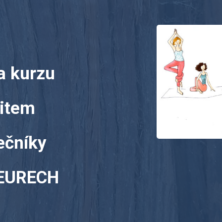
a kurzu
citem
ečníky
EURECH