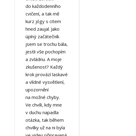
do každodenního
cvičení, a tak mě
kurz jógy s citem
hned zaujal. Jako
úplný začátečník
jsem se trochu bála,
jestli vše pochopím
a zvládnu. A moje
zkušenost? Každý
krok provází laskavé
a vlídné vysvětlení,
upozornění
na možné chyby.
Ve chvíli, kdy mne
v duchu napadla
otázka, tak během
chvilky už na ni byla
ve videu připravená