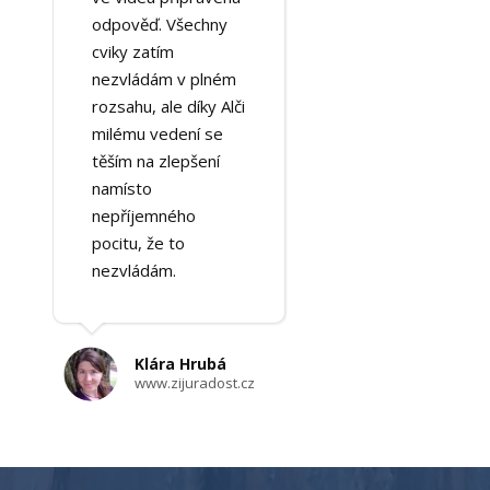
odpověď. Všechny
cviky zatím
nezvládám v plném
rozsahu, ale díky Alči
milému vedení se
těším na zlepšení
namísto
nepříjemného
pocitu, že to
nezvládám.
Klára Hrubá
www.zijuradost.cz