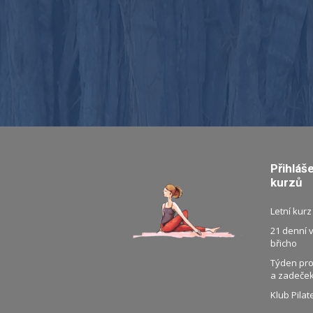
Přihláš
kurzů
Letní kurz
21 denní 
břicho
Týden pro
a zadeče
Klub Pilat