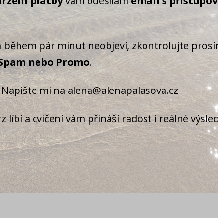
ržení platby
vám odesílám
email s přístupo
 během pár minut neobjeví, zkontrolujte prosí
Spam nebo Promo
.
 Napište mi na alena@alenapalasova.cz
 líbí a cvičení vám přináší radost i reálné výsle