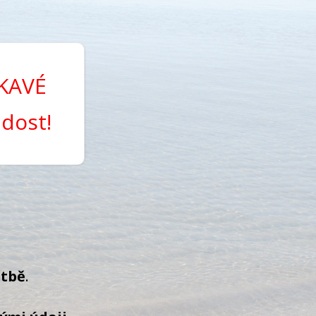
SKAVÉ
dost!
atbě
.