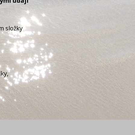
vými údaji
m složky
dky,