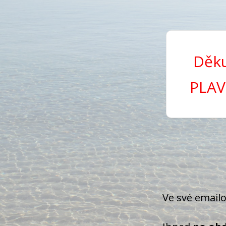
Děku
PLAV
Ve své email