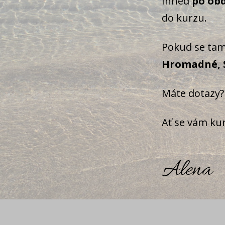
Ihned
po obd
do kurzu.
Pokud se tam
Hromadné, 
Máte dotazy?
Ať se vám kurz
Alena